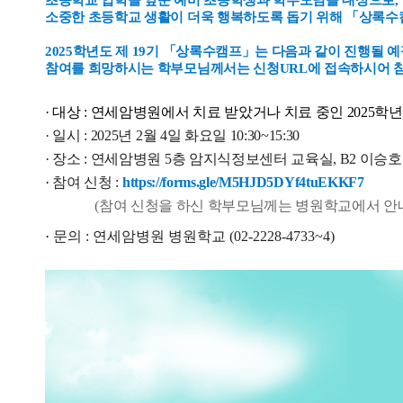
초
등학교 입학을 앞둔 예비 초등학생과 학부모님을 대상으로,
소중한 초등학교 생활이 더욱 행복하도록
돕기 위해 「상록수
2025학년도 제 19기
「상록수캠프」는
다음과 같이 진행될 예
참여를 희망하시는 학부모님께서는 신청URL에 접속하시어 참
· 대상 : 연세암병원에서 치료 받았거나 치료 중인 2025학
· 일시
: 2025년 2월 4일 화요일 10:30~15:30
· 장소 : 연세암병원 5층 암지식정보센터 교육실, B2 이승
·
참여 신청
:
https://forms.gle/M5HJD5DYf4tuEKKF7
(참여 신청을 하신 학부모님께는 병원학교에서 안내 
·
문의
:
연세암병원 병원학교
(02-2228-4733~4)