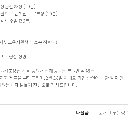
장현진 차장 (10분)
병원학교 윤혜진 교무부장 (10분)
진 주임 (30분)
/ 서부교육지원청 임효순 장학사)
 보고 영상 상영
의서(초상권 사용 동의서는 해당되는 분들만 작성)는
일까지 제출을 부탁드리며, 2월 28일 이내로 가입 승인에 대한 일괄 
 자원봉사자 분들께 진심으로 감사드립니다.
다음글
도서 『두들링 